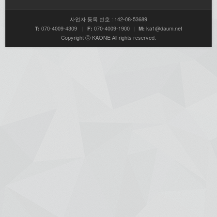
사업자 등록 번호 : 142-08-53689
070-4009-4309 |
070-4009-1900 |
ka1@daum.net
T:
F:
M:
Copyright ⓒ KAONE All rights reserved.