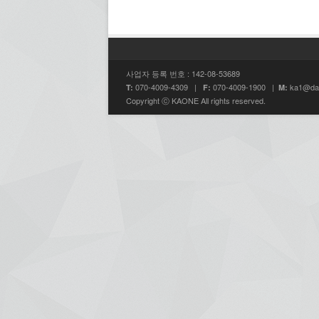
사업자 등록 번호 : 142-08-53689
070-4009-4309 |
070-4009-1900 |
ka1@da
T:
F:
M:
Copyright ⓒ KAONE All rights reserved.